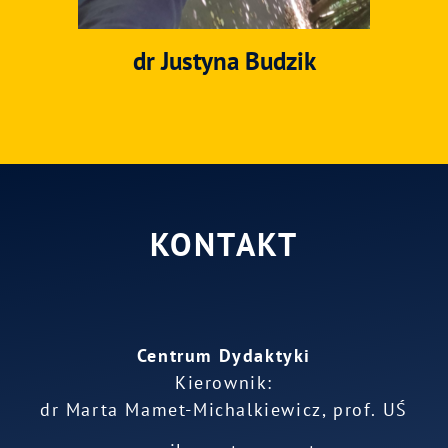
dr Justyna Budzik
KONTAKT
Centrum Dydaktyki
Kierownik:
dr Marta Mamet-Michalkiewicz, prof. UŚ