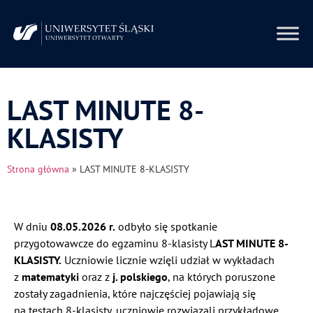
LAST MINUTE 8-
KLASISTY
Strona główna
»
LAST MINUTE 8-KLASISTY
W dniu
08.05.2026 r.
odbyło się spotkanie
przygotowawcze do egzaminu 8-klasisty L
AST MINUTE 8-
KLASISTY.
Uczniowie licznie wzięli udział w wykładach
z
matematyki
oraz z
j. polskiego
, na których poruszone
zostały zagadnienia, które najczęściej pojawiają się
na testach 8-klasisty, uczniowie rozwiązali przykładowe