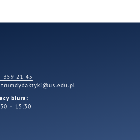
2 359 21 45
ntrumdydaktyki@us.edu.pl
acy biura:
7:30 – 15:30