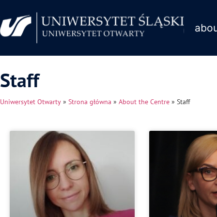
abou
Staff
Uniwersytet Otwarty
»
Strona główna
»
About the Centre
»
Staff